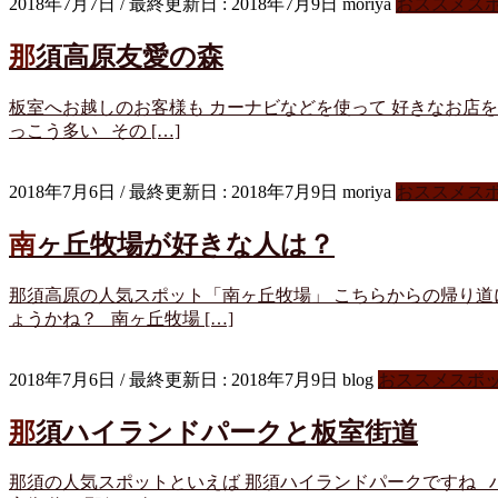
2018年7月7日
/ 最終更新日 :
2018年7月9日
moriya
おススメス
那須高原友愛の森
板室へお越しのお客様も カーナビなどを使って 好きなお店を
っこう多い その […]
2018年7月6日
/ 最終更新日 :
2018年7月9日
moriya
おススメス
南ヶ丘牧場が好きな人は？
那須高原の人気スポット「南ヶ丘牧場」 こちらからの帰り道
ょうかね？ 南ヶ丘牧場 […]
2018年7月6日
/ 最終更新日 :
2018年7月9日
blog
おススメスポ
那須ハイランドパークと板室街道
那須の人気スポットといえば 那須ハイランドパークですね 