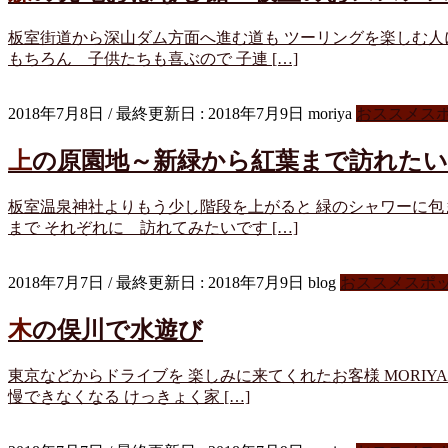
板室街道から深山ダム方面へ進む道も ツーリングを楽しむ人
もちろん 子供たちも喜ぶので 子連 […]
2018年7月8日
/ 最終更新日 :
2018年7月9日
moriya
おススメス
上の原園地～新緑から紅葉まで訪れたい
板室温泉神社よりもう少し階段を上がると 緑のシャワーに包
まで それぞれに 訪れてみたいです […]
2018年7月7日
/ 最終更新日 :
2018年7月9日
blog
おススメスポ
木の俣川で水遊び
東京などからドライブを 楽しみに来てくれたお客様 MORI
慢できなくなる けっきょく家 […]