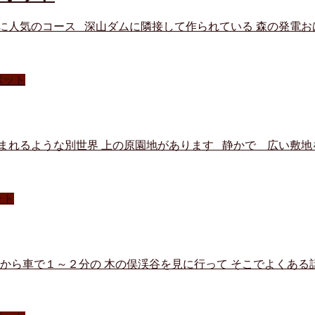
に人気のコース 深山ダムに隣接して作られている 森の発電お
ポット
まれるような別世界 上の原園地があります 静かで 広い敷地
ット
YAから車で１～２分の 木の俣渓谷を見に行って そこでよくあ