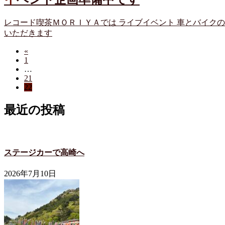
レコード喫茶ＭＯＲＩＹＡでは ライブイベント 車とバイクの
いただきます
«
投
ペ
1
稿
…
ー
ペ
21
ジ
の
ペ
22
ー
ー
ジ
ペ
最近の投稿
ジ
ー
ジ
送
ステージカーで高崎へ
り
2026年7月10日