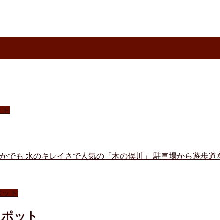
ット
のなかでも 水のキレイさで人気の「木の俣川」 駐車場から遊歩
ポット
スポット