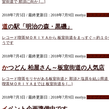
室街道で 那須に向か […]
2018年7月5日
/ 最終更新日 :
2018年7月9日
moriya
おススメス
道の駅「明治の森・黒磯」
レコード喫茶ＭＯＲＩＹＡから 板室街道をまっすぐ～約１０
うです
2018年7月4日
/ 最終更新日 :
2018年7月9日
moriya
おススメス
かつどん 柏屋さん～板室街道の人気店
レコード喫茶モリヤがある板室街道と 那須と塩原を結ぶ県道
喫茶ＭＯＲＩＹＡまでは 板室街道を […]
2018年7月3日
/ 最終更新日 :
2018年7月9日
moriya
ライブイベ
イベント企画準備中です