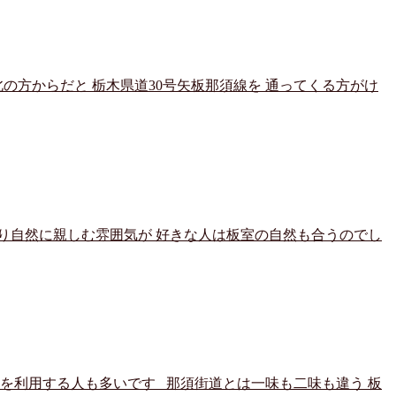
の方からだと 栃木県道30号矢板那須線を 通ってくる方がけ
り自然に親しむ雰囲気が 好きな人は板室の自然も合うのでし
道を利用する人も多いです 那須街道とは一味も二味も違う 板