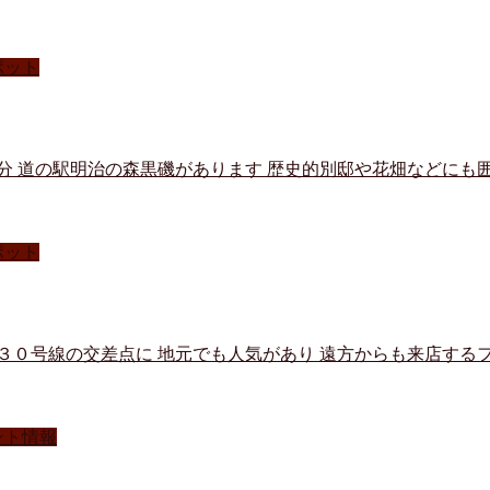
ポット
分 道の駅明治の森黒磯があります 歴史的別邸や花畑などにも囲
ポット
３０号線の交差点に 地元でも人気があり 遠方からも来店する
ント情報