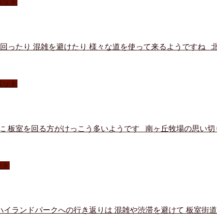
ポット
回ったり 混雑を避けたり 様々な道を使って来るようですね 北
ポット
に 板室を回る方がけっこう多いようです 南ヶ丘牧場の思い切
ット
ハイランドパークへの行き返りは 混雑や渋滞を避けて 板室街