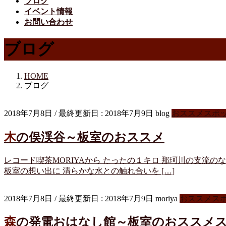
ブログ
イベント情報
お問い合わせ
ブログ
HOME
ブログ
2018年7月8日
/ 最終更新日 :
2018年7月9日
blog
おススメスポ
木の俣渓谷～板室のおススメ
レコード喫茶MORIYAから たったの１キロ 那珂川の支流
板室の想い出に 清らかな水との触れ合いを […]
2018年7月8日
/ 最終更新日 :
2018年7月9日
moriya
おススメス
森の発電おはなし館～板室のおススメ