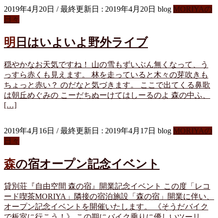
2019年4月20日
/ 最終更新日 :
2019年4月20日
blog
MORIYAの
日々
明日はいよいよ野外ライブ
穏やかなお天気ですね！ 山の雪もずいぶん無くなって、う
っすら赤くも見えます。 林を走っていると木々の芽吹きも
ちょっと赤い？ のだなと気づきます。 ここで出てくる鼻歌
は朝丘めぐみの こーだちぬーけてはしーるのよ 森の中ふ、
[…]
2019年4月16日
/ 最終更新日 :
2019年4月17日
blog
MORIYAの
日々
森の宿オープン記念イベント
貸別荘『自由空間 森の宿』開業記念イベント この度「レコ
ード喫茶MORIYA」隣接の宿泊施設「森の宿」開業に伴い、
オープン記念イベントを開催いたします。 《そうだバイク
で板室に行こう！》 この期にバイク乗りに優しいツーリ