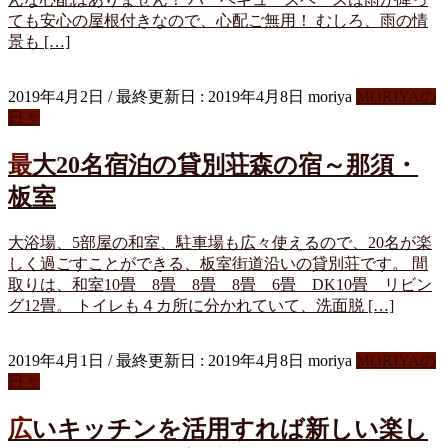
ても安心の屋根付きなので、心配ご無用！ むしろ、雨の情
景も […]
2019年4月2日
/ 最終更新日 :
2019年4月8日
moriya
MORIYAの
日々
最大20名宿泊の貸別荘森の宿～那須・
板室
大浴場、5部屋の和室、駐車場も広々使えるので、20名が楽
しく過ごすことができる、板室街道沿いの貸別荘です。 間
取りは、和室10畳 8畳 8畳 8畳 6畳 DK10畳 リビン
グ12畳。 トイレも４カ所に分かれていて、洗面脱 […]
2019年4月1日
/ 最終更新日 :
2019年4月8日
moriya
MORIYAの
日々
広いキッチンを活用すれば新しい楽し