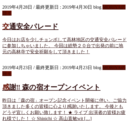
2019年4月28日
/ 最終更新日 :
2019年4月30日
blog
MORIYAの
日々
交通安全パレード
今日はお店を少しチョンボして高林地区の交通安全パレード
に参加しちゃいました。 今回は総勢２０台で出発の前に地
元の高林寺で安全祈願をして頂きました！
2019年4月23日
/ 最終更新日 :
2019年4月23日
blog
MORIYAの
日々
感謝‼️ 森の宿オープンイベント
昨日は「森の宿」オープン記念イベント開催に伴い、ご協力
頂きました多くの皆様に心より感謝いたします。 今後とも
どうぞ宜しくお願い致します！ ★ ライブ 出演者の皆様お疲
れ様でした！ ☆ Shinichi ☆ 高山直敏wit […]