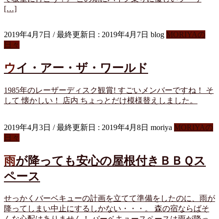
[…]
2019年4月7日
/ 最終更新日 :
2019年4月7日
blog
MORIYAの
日々
ウイ・アー・ザ・ワールド
1985年のレーザーディスク観賞! すごいメンバーですね！ そ
して 懐かしい！ 店内 ちょっとだけ模様替えしました。
2019年4月3日
/ 最終更新日 :
2019年4月8日
moriya
MORIYAの
日々
雨が降っても安心の屋根付きＢＢＱス
ペース
せっかくバーベキューの計画を立てて準備をしたのに、雨が
降ってしまい中止にするしかない・・・。 森の宿ならばそ
んな心配はありません！ バーベキュースペースは雨が降っ