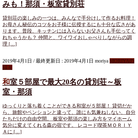
みも！那須・板室貸別荘
貸別荘の楽しみの一つは、みんなで手分けして作るお料理！
お母さん秘伝のコツをお子様に伝授するにも十分な広さがあ
ります。普段、キッチンには入らないお父さんも手伝ってく
れちゃうかも？ 仲間と、ワイワイおしゃべりしながらの調
理 […]
2019年4月1日
/ 最終更新日 :
2019年4月1日
moriya
MORIYAの
日々
和室５部屋で最大20名の貸別荘～板
室・那須
ゆっくりと落ち着くことができる和室が５部屋！ 貸切だか
ら、旅館やペンションと違って、誰にも気兼ねしない、自分
たちだけの自由空間。 板室や那須の楽しみ方をマイホーム
気分に変えてくれる森の宿です。 レコード喫茶ＭＯＲＩＹ
Ａに […]