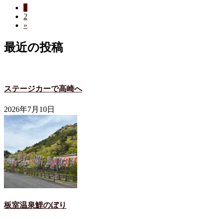
ペ
1
投
ペ
2
ー
稿
»
ー
ジ
ジ
の
最近の投稿
ペ
ー
ジ
ステージカーで高崎へ
送
2026年7月10日
り
板室温泉鯉のぼり