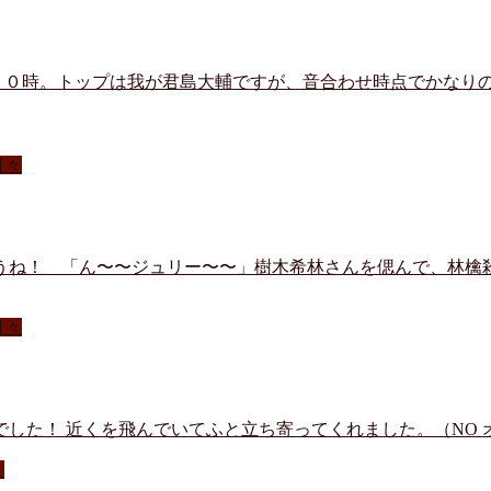
は２０時。トップは我が君島大輔ですが、音合わせ時点でかなり
日々
うね！ 「ん〜〜ジュリー〜〜」樹木希林さんを偲んで、林檎
日々
した！ 近くを飛んでいてふと立ち寄ってくれました。（NO 
々