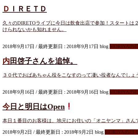
ＤＩＲＥＴＤ
久々のDIRETOライブに今日は飲食出店で参加！スタート
けられないかも知れません。
2018年9月17日
/ 最終更新日 :
2018年9月17日
blog
MORIYAの
内田啓子さんを追悼。
３０代でおばあちゃん役をこなすのって凄い役者なんでしょ
2018年9月16日
/ 最終更新日 :
2018年9月16日
blog
MORIYAの
今日と明日はOpen
本日１番目のお客様は、地元にお住いの「オニヤンマ」さんで
2018年9月2日
/ 最終更新日 :
2018年9月2日
blog
MORIYAの日