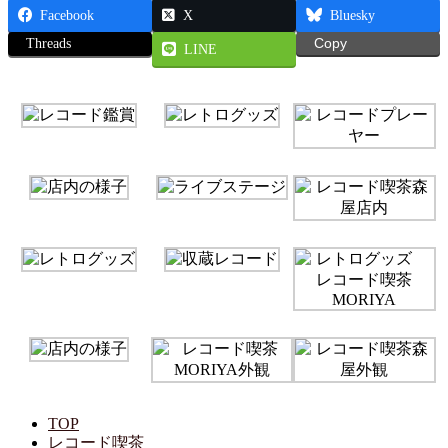
Facebook
X
Bluesky
Threads
Copy
LINE
TOP
レコード喫茶