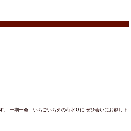
ます。 一期一会 いちごいちえの苺氷りに ぜひ会いにお越し下