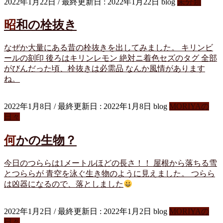
2022年1月22日
/ 最終更新日 :
2022年1月22日
blog
未分類
昭和の栓抜き
なぜか大量にある昔の栓抜きを出してみました。 キリンビ
ールの刻印 後ろはキリンレモン 絶対ニ着色セズのタグ 全部
がびんだった頃、栓抜きは必需品 なんか風情があります
ね。
2022年1月8日
/ 最終更新日 :
2022年1月8日
blog
MORIYAの
日々
何かの生物？
今日のつららは1メートルほどの長さ！！ 屋根から落ちる雪
とつららが 青空を泳ぐ生き物のように見えました。 つらら
は凶器になるので、落としました
2022年1月2日
/ 最終更新日 :
2022年1月2日
blog
MORIYAの
日々