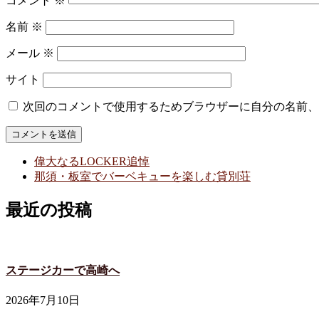
コメント
※
名前
※
メール
※
サイト
次回のコメントで使用するためブラウザーに自分の名前、
偉大なるLOCKER追悼
那須・板室でバーベキューを楽しむ貸別荘
最近の投稿
ステージカーで高崎へ
2026年7月10日