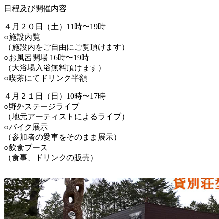
日程及び開催内容
４月２０日（土）11時〜19時
○施設内覧
（施設内をご自由にご覧頂けます）
○お風呂開場 16時〜19時
（大浴場入浴無料頂けます）
○喫茶にてドリンク半額
４月２１日（日）10時〜17時
○野外ステージライブ
（地元アーティストによるライブ）
○バイク展示
（参加者の愛車をそのまま展示）
○飲食ブース
（食事、ドリンクの販売）