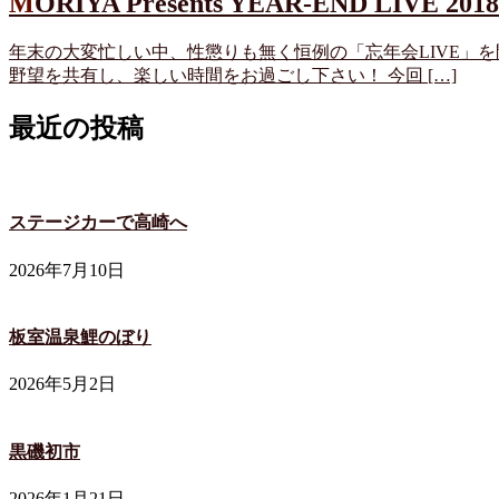
MORIYA Presents YEAR-END LIVE 201
年末の大変忙しい中、性懲りも無く恒例の「忘年会LIVE」
野望を共有し、楽しい時間をお過ごし下さい！ 今回 […]
最近の投稿
ステージカーで高崎へ
2026年7月10日
板室温泉鯉のぼり
2026年5月2日
黒磯初市
2026年1月21日