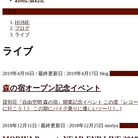
ブログ
HOME
ブログ
ライブ
ライブ
2019年4月16日
/ 最終更新日 :
2019年4月17日
blog
MORIYAの
森の宿オープン記念イベント
貸別荘『自由空間 森の宿』開業記念イベント この度「レコ
に行こう！》 この期にバイク乗りに優しいツーリ […]
2018年12月11日
/ 最終更新日 :
2018年12月25日
moriya
ライブ