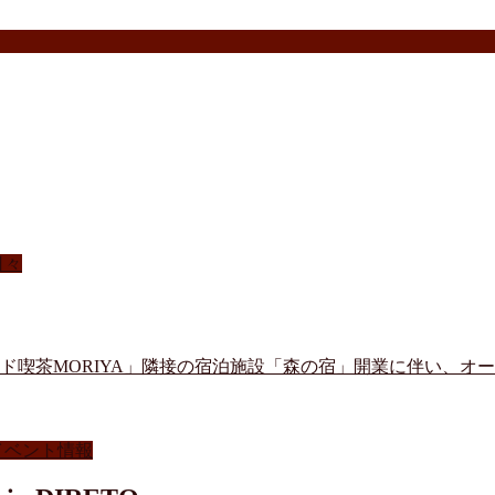
日々
ード喫茶MORIYA」隣接の宿泊施設「森の宿」開業に伴い、オ
イベント情報