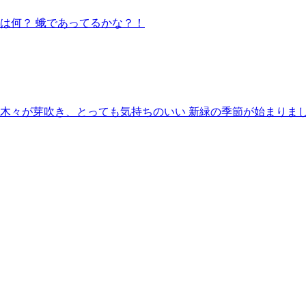
は何？ 蛾であってるかな？！
 木々が芽吹き、とっても気持ちのいい 新緑の季節が始まりま