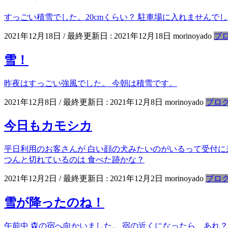
すっごい積雪でした。20cmくらい？ 駐車場に入れませんで
2021年12月18日
/ 最終更新日 :
2021年12月18日
morinoyado
ブ
雪！
昨夜はすっごい強風でした。 今朝は積雪です。
2021年12月8日
/ 最終更新日 :
2021年12月8日
morinoyado
ブロ
今日もカモシカ
平日利用のお客さんが 白い顔の犬みたいのがいるって受付に
つんと切れているのは 食べた跡かな？
2021年12月2日
/ 最終更新日 :
2021年12月2日
morinoyado
ブロ
雪が降ったのね！
午前中 森の宿へ向かいました。 宿の近くになったら、あれ