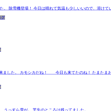
した。 除雪機登場！ 今日は晴れて気温も少しいいので、溶けて
ログ
グ
来ました。 カモシカだね！ 今日も来てたのね！ たまたまお
グ
？ うっすら雪が。 芝生のところは残ってました。